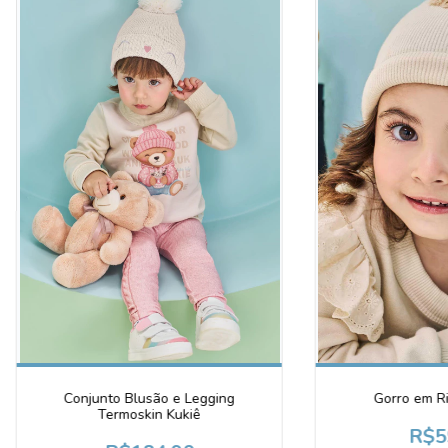
Conjunto Blusão e Legging
Gorro em Ri
Termoskin Kukiê
R$5