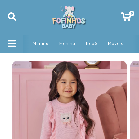
0
Menino
Menina
Bebê
Móveis