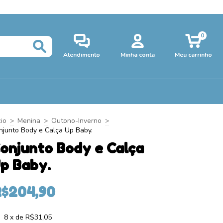
0
Atendimento
Minha conta
Meu carrinho
cio
>
Menina
>
Outono-Inverno
>
njunto Body e Calça Up Baby.
onjunto Body e Calça
p Baby.
R$204,90
8
x de
R$31,05