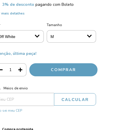
3% de desconto
pagando com Boleto
 mais detalhes
r
Tamanho
enção, última peça!
ALTERAR CEP
regas para o CEP:
Meios de envio
CALCULAR
 sei meu CEP
Compra protegida