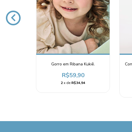
Con
ukiê
Gorro em Ribana Kukiê.
0
R$59,90
4
2
x de
R$34,94