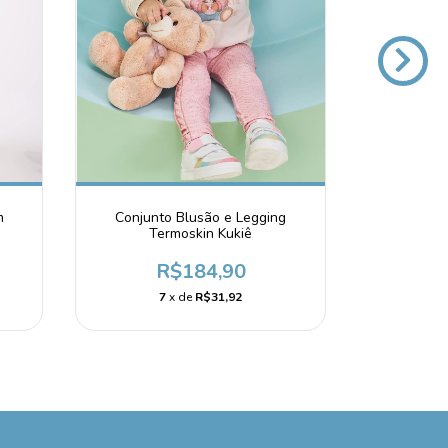
m
Conjunto Blusão e Legging
Conjunto
Termoskin Kukiê
R$184,90
7
x de
R$31,92
1