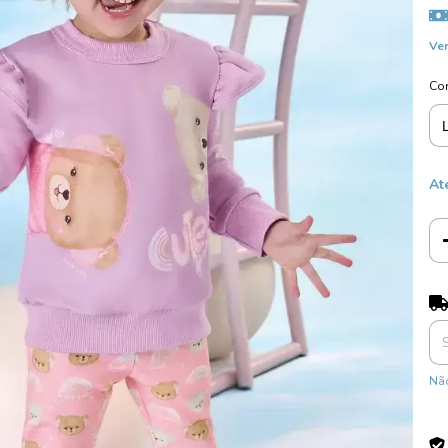
Ver
Co
At
Ent
Não