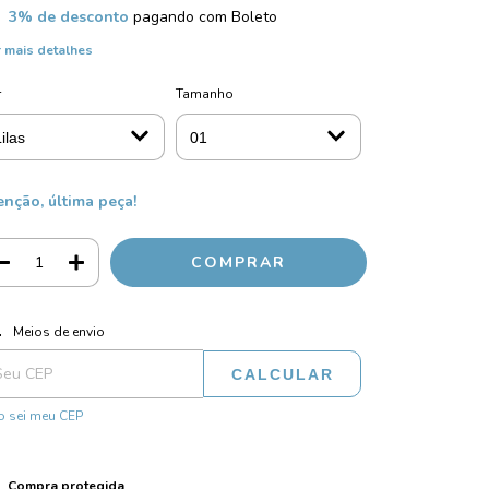
3% de desconto
pagando com Boleto
 mais detalhes
r
Tamanho
enção, última peça!
ALTERAR CEP
regas para o CEP:
Meios de envio
CALCULAR
 sei meu CEP
Compra protegida