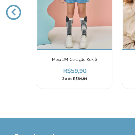
 Legging
Meia 3/4 Coração Kukiê
iê
R$59,90
0
2
x de
R$34,94
8