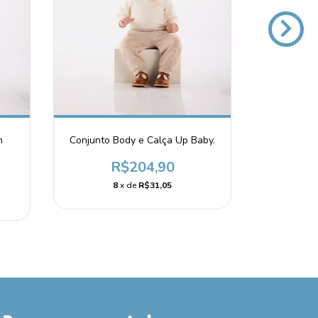
m
Conjunto Body e Calça Up Baby.
Meia 
R$204,90
8
x de
R$31,05