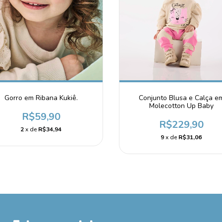
Conjunto Blusa e Calça e
Gorro em Ribana Kukiê.
Molecotton Up Baby
R$59,90
R$229,90
2
x de
R$34,94
9
x de
R$31,06