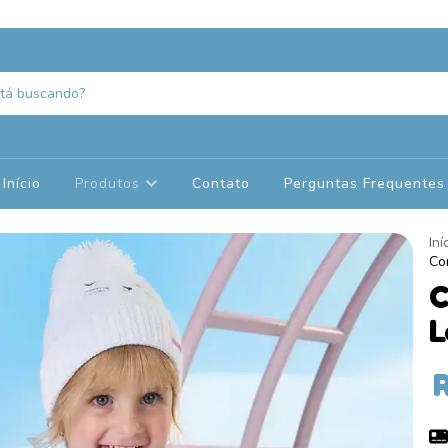
Início
Produtos
Contato
Perguntas Frequentes
Iní
Co
C
L
R