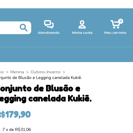
0
Atendimento
Minha conta
Meu carrinho
cio
>
Menina
>
Outono-Inverno
>
njunto de Blusão e Legging canelada Kukiê.
onjunto de Blusão e
egging canelada Kukiê.
$179,90
7
x de
R$31,06