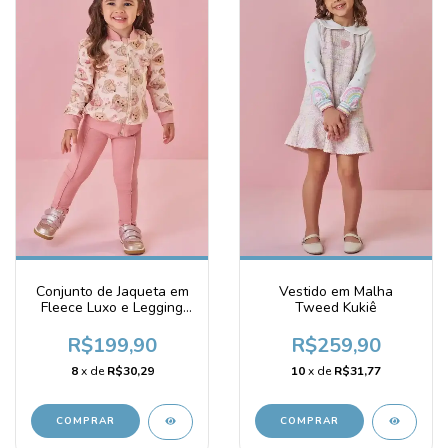
Conjunto de Jaqueta em
Vestido em Malha
Fleece Luxo e Legging
Tweed Kukiê
em Cotton Jeans Kukie
R$199,90
R$259,90
8
x de
R$30,29
10
x de
R$31,77
COMPRAR
COMPRAR