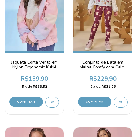
Jaqueta Corta Vento em
Conjunto de Bata em
Nylon Ergonomic Kukiê
Malha Comfy com Calça
Legging em Malha
Power Infanti
R$139,90
R$229,90
5
x de
R$33,52
9
x de
R$31,06
COMPRAR
COMPRAR