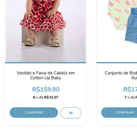
Vestido e Faixa de Cabelo em
Conjunto de Bod
Cotton Up Baby
Ku
R$159,90
R$17
6
x de
R$32,07
7
x de
COMPRAR
COMPRAR