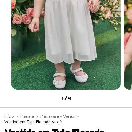
1
/
4
Início
>
Menina
>
Primavera - Verão
>
Vestido em Tule Flocado Kukiê