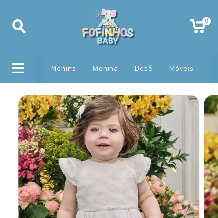
0
Menino
Menina
Bebê
Móveis