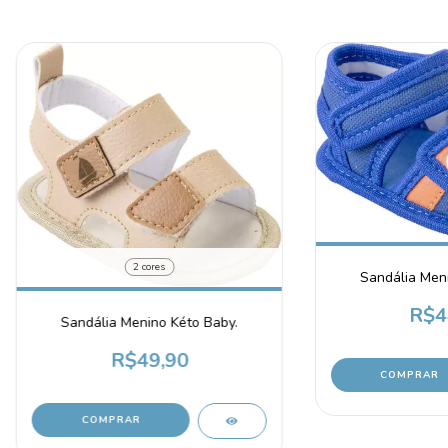
2 cores
Sandália Meni
R$4
Sandália Menino Kéto Baby.
R$49,90
COMPRAR
COMPRAR