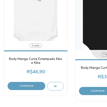
3 cores
7 c
Body Manga Curta Estampado Kiko
e Kika
Body Manga Curta
R$46,90
R$3
COMPRAR
COMPRAR