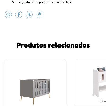
Se não gostar, você pode trocar ou devolver.
Produtos relacionados
2 c