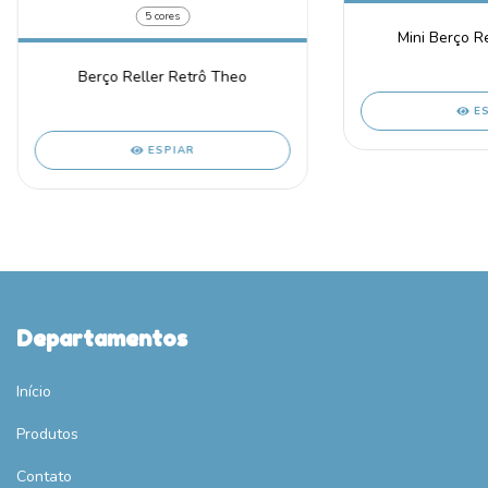
5 cores
Mini Berço Re
Berço Reller Retrô Theo
E
ESPIAR
Departamentos
Início
Produtos
Contato