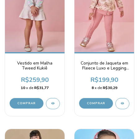
Vestido em Malha
Conjunto de Jaqueta em
Tweed Kukiê
Fleece Luxo e Legging
em Cotton Jeans Kukie
R$259,90
R$199,90
10
x de
R$31,77
8
x de
R$30,29
COMPRAR
COMPRAR