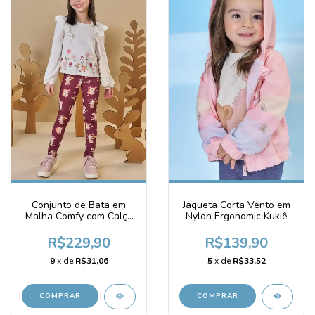
Conjunto de Bata em
Jaqueta Corta Vento em
Malha Comfy com Calça
Nylon Ergonomic Kukiê
Legging em Malha
Power Infanti
R$229,90
R$139,90
9
x de
R$31,06
5
x de
R$33,52
COMPRAR
COMPRAR